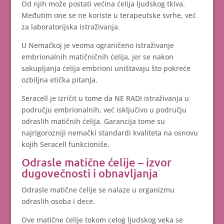
Od njih može postati većina ćelija ljudskog tkiva.
Međutim one se ne koriste u terapeutske svrhe, već
za laboratorijska istraživanja.
U Nemačkoj je veoma ograničeno istraživanje
embrionalnih matičničnih ćelija, jer se nakon
sakupljanja ćelija embrioni uništavaju što pokreće
ozbiljna etička pitanja.
Seracell je izričit u tome da NE RADI istraživanja u
području embrionalnih, već isključivo u području
odraslih matičnih ćelija. Garancija tome su
najrigorozniji nemački standardi kvaliteta na osnovu
kojih Seracell funkcioniše.
Odrasle matične ćelije – izvor
dugovečnosti i obnavljanja
Odrasle matične ćelije se nalaze u organizmu
odraslih osoba i dece.
Ove matične ćelije tokom celog ljudskog veka se