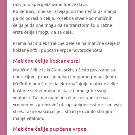
razviju u specijalizovane tipove tkiva.
Po definiciji one se razvijaju od momenta uzimanja
pa do odraslih ćelija. Posebna stvar kod matičnih
ćelija je da one mogu da se transformišu u razne
vrste ćelija i mogu da se dele.
Prema načinu ekstrakcije dele se na matične ćelije iz
koštane srži i pupčane vrpce novorođenčeta.
Matične ćelije koštane srži
Matične ćelije iz koštane srži su često povezane sa
operacijom, proces je bolan i naporan po pacijenta.
Međutim ono što je daleko značajnije matične ćelije
koštane srži vremenom stare i time gube svoju
vitalnost. Tačnije matične ćelije koštane srži su
vremenom „preležale“ uticaj spoljne sredine – bolesti,
stres, razne vakcinacije… što ih je učinilo starijim i
manje vitalnim.
Matične ćelije pupčane vrpce