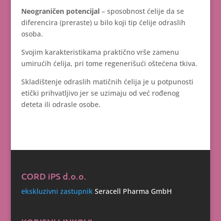
Neograničen potencijal
– sposobnost ćelije da se
diferencira (preraste) u bilo koji tip ćelije odraslih
osoba.
Svojim karakteristikama praktično vrše zamenu
umirućih ćelija, pri tome regenerišući oštećena tkiva.
Skladištenje odraslih matičnih ćelija je u potpunosti
etički prihvatljivo jer se uzimaju od već rođenog
deteta ili odrasle osobe.
CORD iPS d.o.o.
ekskluzivni zastupnik
Seracell Pharma GmbH