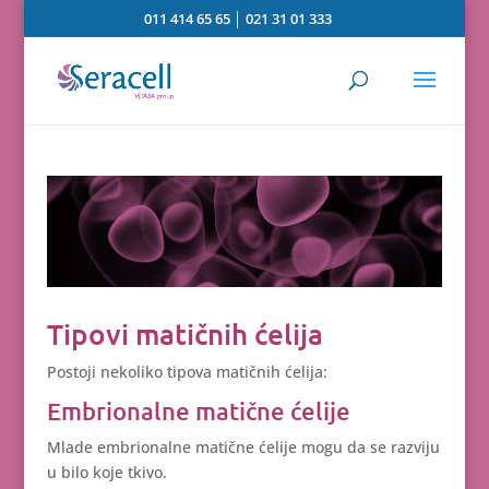
011 414 65 65
│
021 31 01 333
Tipovi matičnih ćelija
Postoji nekoliko tipova matičnih ćelija:
Embrionalne matične ćelije
Mlade embrionalne matične ćelije mogu da se razviju
u bilo koje tkivo.