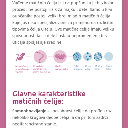
Vađenje matičnih ćelija iz krvi pupčanika je bezbolan
proces i ne postoji rizik za majku i dete. Samo u krvi
pupčanika postoji veliki broj mladih matičnih ćelija
koje još nisu specijalizovane za primenu na različitim
tipovima ćelija u telu. Ove matične ćelije imaju veliku
sposobnost da se dele i ostaju nepromenjene bez
uticaja spoljašnje sredine.
Glavne karakteristike
matičnih ćelija:
Samoobnavljanje
– sposobnost ćelije da prođe kroz
nekoliko krugova deobe ćelija, a da pri tom zadrži
nediferencirano stanje.