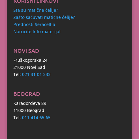
KORISNI LINKOVI
Šta su matične ćelije?
Zašto sačuvati matične ćelije?
Prednosti Seracell-a
Naručite Info materijal
NOVI SAD
Fruškogorska 24
21000 Novi Sad
Tel:
021 31 01 333
BEOGRAD
Karađorđeva 89
11000 Beograd
Tel:
011 414 65 65