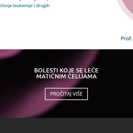
ečenje leukemije i drugih
BOLESTI KOJE SE LEČE
MATIČNIM ĆELIJAMA
PROČITAJ VIŠE