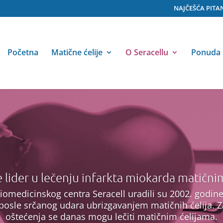
NAJČEŠĆA PITA
Početna
Matične ćelije
O Seracellu
Ponuda
je lider u lečenju infarkta miokarda matični
omedicinskog centra Seracell uradili su 2002. godine 
a posle srčanog udara ubrizgavanjem matičnih ćelija. Z
oštećenja se danas mogu lečiti matičnim ćelijama.