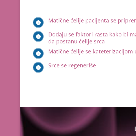
Matične ćelije pacijenta se pripre

Dodaju se faktori rasta kako bi ma

da postanu ćelije srca
Matične ćelije se kateterizacijom 

Srce se regeneriše
