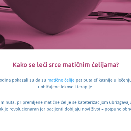
Kako se leči srce matičnim ćelijama?
 godina pokazali su da su
matične ćelije
pet puta efikasnije u lečenj
uobičajene lekove i terapije.
inuta, pripremljene matične ćelije se kateterizacijom ubrizgavaju
ak je revolucionaran jer pacijenti dobijaju novi život – potpuno obno