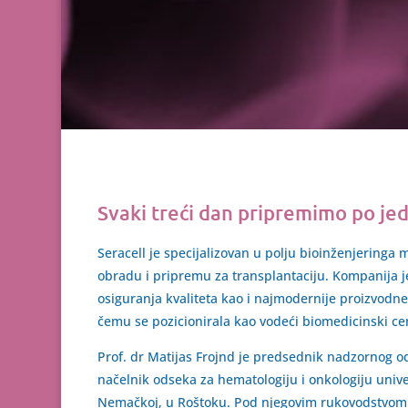
Svaki treći dan pripremimo po jed
Seracell je specijalizovan u polju bioinženjeringa m
obradu i pripremu za transplantaciju. Kompanija je
osiguranja kvaliteta kao i najmodernije proizvodne
čemu se pozicionirala kao vodeći biomedicinski cen
Prof. dr Matijas Frojnd je predsednik nadzornog o
načelnik odseka za hematologiju i onkologiju unive
Nemačkoj, u Roštoku. Pod njegovim rukovodstvom 