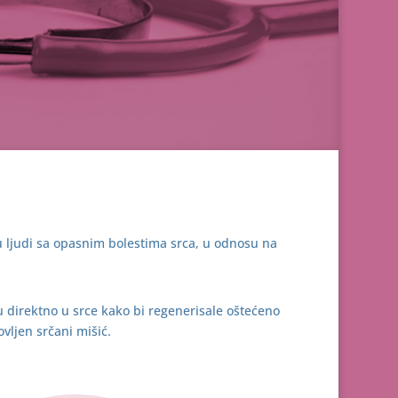
u ljudi sa opasnim bolestima srca, u odnosu na
 direktno u srce kako bi regenerisale oštećeno
vljen srčani mišić.