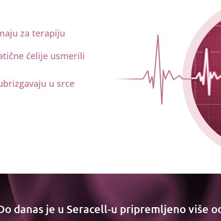
maju za terapiju
tične ćelije usmerili
ubrizgavaju u srce
Do danas je u Seracell-u pripremljeno više o