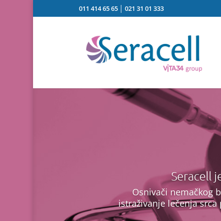
011 414 65 65
│
021 31 01 333
Seracell 
Osnivači nemačkog bi
istraživanje lečenja src