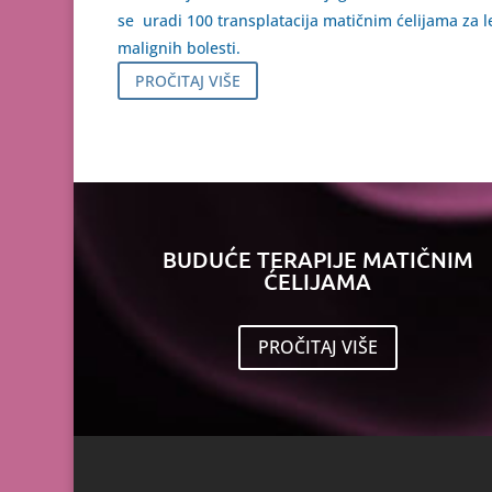
se uradi 100 transplatacija matičnim ćelijama za l
malignih bolesti.
PROČITAJ VIŠE
BUDUĆE TERAPIJE MATIČNIM
ĆELIJAMA
PROČITAJ VIŠE