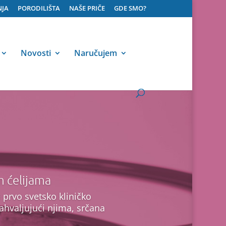
NJA
PORODILIŠTA
NAŠE PRIČE
GDE SMO?
Novosti
Naručujem
m ćelijama
prvo svetsko kliničko
ahvaljujući njima, srčana