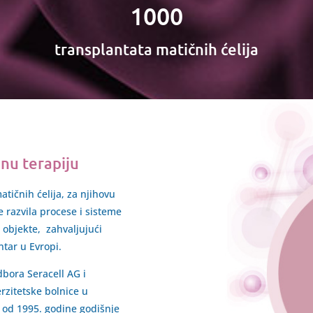
1000
transplantata matičnih ćelija
nu terapiju
atičnih ćelija, za njihovu
 razvila procese i sisteme
 objekte, zahvaljujući
tar u Evropi.
dbora Seracell AG i
rzitetske bolnice u
od 1995. godine godišnje