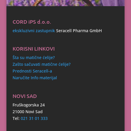
CORD iPS d.o.o.
ekskluzivni zastupnik
Seracell Pharma GmbH
KORISNI LINKOVI
Šta su matične ćelije?
Zašto sačuvati matične ćelije?
Prednosti Seracell-a
Naručite Info materijal
NOVI SAD
Fruškogorska 24
21000 Novi Sad
Tel:
021 31 01 333