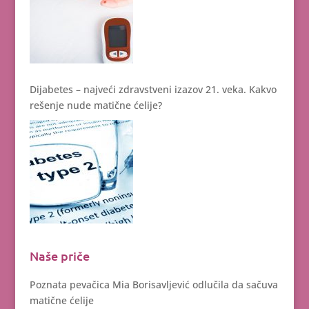
Dijabetes – najveći zdravstveni izazov 21. veka. Kakvo
rešenje nude matične ćelije?
Naše priče
Poznata pevačica Mia Borisavljević odlučila da sačuva
matične ćelije