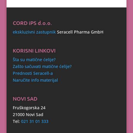
CORD iPS d.o.o.
ekskluzivni zastupnik
Seracell Pharma GmbH
KORISNI LINKOVI
Šta su matične ćelije?
Zašto sačuvati matične ćelije?
Prednosti Seracell-a
Naručite Info materijal
NOVI SAD
Fruškogorska 24
21000 Novi Sad
Tel:
021 31 01 333