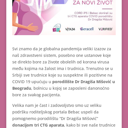
Svi znamo da je globalna pandemija veliki izazov za
naš zdravstveni sistem, posebno one ustanove koje
se direkto bore za živote obolelih od korona virusa
među kojima na žalost ima i trudnica. Trenutno se u
Srbiji sve trudnice koje su suspektne ili pozitivne na
COVID 19 upućuju u
porodilište Dr Dragiša Mišović u
Beogradu
, bolnicu u kojoj se zaposleni danonoćno
bore za svakog pacijenta.
Velika nam je čast i zadovoljstvo smo uz veliku
podršku roditeljskog portala Bebac uspeli da
pomognemo porodilištu “Dr Dragiša Mišović”
donacijom tri CTG aparata
, kako bi sve naše trudnice