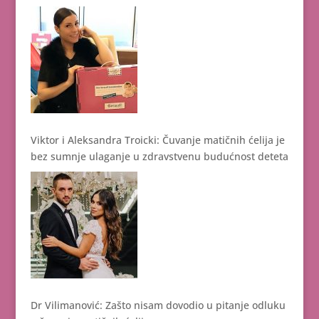
Viktor i Aleksandra Troicki: Čuvanje matičnih ćelija je
bez sumnje ulaganje u zdravstvenu budućnost deteta
Dr Vilimanović: Zašto nisam dovodio u pitanje odluku