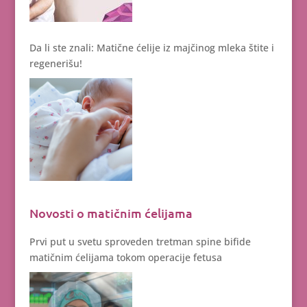
Da li ste znali: Matične ćelije iz majčinog mleka štite i
regenerišu!
Novosti o matičnim ćelijama
Prvi put u svetu sproveden tretman spine bifide
matičnim ćelijama tokom operacije fetusa