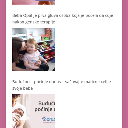
Beba Opal je prva gluva osoba koja je počela da čuje
nakon genske terapije
Budućnost počinje danas – sačuvajte matične ćelije
svoje bebe