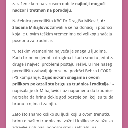
zaražene korona virusom dobile
najbolji mogući
nadzor i tretman na porođaju
.
Načelnica porodilišta KBC Dr Dragiša Mišović,
dr
Slađana Mihajlović
zahvalila se na donaciji i podršci
koja je u ovim teškim vremenima od velikog značaja
posebno za trudnice.
“U teškim vremenima najveća je snaga u ljudima.
Kada brinemo jedni o drugima i kada smo tu jedni za
druge i najveći problemi postaju rešivi. U ime našeg
porodilišta zahvaljujem se na podršci Bebca i CORD
iPS kompanije.
Zajedničkim snagama i ovom
prilikom pokazali ste brigu za trudnice i roditelje
.” –
napisala je dr Mihajlović i uz napomenu da trudnice
ne treba da brinu dokle god postoje oni koji su tu da
brunu o njima i za njih.
Zato što znamo koliko su ljudi koji u ovom trenutku
brinu o našim trudnicama važni i koliko se zalažu za
zdravlje svih nas, ponosni smo i zahvalni na