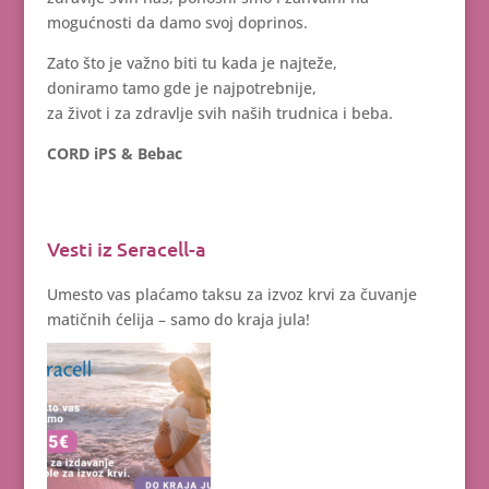
mogućnosti da damo svoj doprinos.
Zato što je važno biti tu kada je najteže,
doniramo tamo gde je najpotrebnije,
za život i za zdravlje svih naših trudnica i beba.
CORD iPS & Bebac
Vesti iz Seracell-a
Umesto vas plaćamo taksu za izvoz krvi za čuvanje
matičnih ćelija – samo do kraja jula!