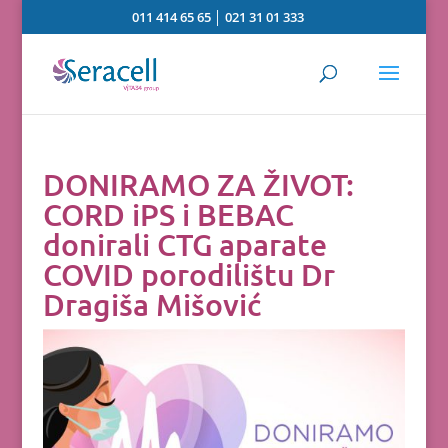
011 414 65 65
│
021 31 01 333
DONIRAMO ZA ŽIVOT:
CORD iPS i BEBAC
donirali CTG aparate
COVID porodilištu Dr
Dragiša Mišović