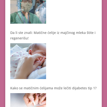
Da li ste znali: Matične ćelije iz majčinog mleka štite i
regenerišu!
Kako se matičnim ćelijama može lečiti dijabetes tip 1?