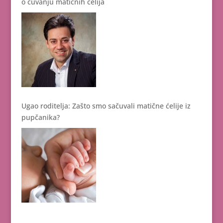
o čuvanju matičnih ćelija
Ugao roditelja: Zašto smo sačuvali matične ćelije iz
pupčanika?