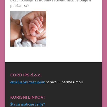
Ugao roditelja: Zašto smo sačuvali matične ćelije iz
pupčanika?
CORD iPS d.o.o.
ekskluzivni zastupnik
Seracell Pharma GmbH
KORISNI LINKOVI
Šta su matične ćelije?