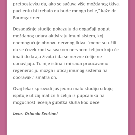
pretpostavku da, ako se sačuva više moždanog tkiva,
pacijentu bi trebalo da bude mnogo bolje,” kaže dr
Baumgartner.
Dosadašnje studije pokazuju da događaji poput
moždanog udara aktiviraju imuni sistem, koji
onemogućuje obnovu nervnog tkiva. “mene su učili
da se čovek rodi sa svakom nervnom ćelijom koju će
imati do kraja života i da se nervne ćelije ne
obnavljaju. To nije istina i mi sada proučavamo
regeneraciju mozga i uticaj imunog sistema na
oporavak,” smatra on.
Ovaj lekar sprovodi još jednu malu studiju u kojoj
ispituje uticaj matičnih ćelija iz pupčanika na
mogućnost lečenja gubitka sluha kod dece.
Izvor: Orlando Sentinel