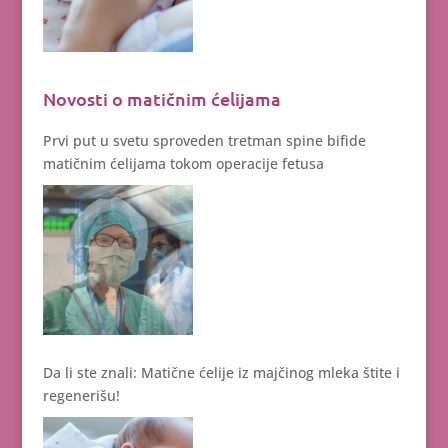
Novosti o matičnim ćelijama
Prvi put u svetu sproveden tretman spine bifide
matičnim ćelijama tokom operacije fetusa
Da li ste znali: Matične ćelije iz majčinog mleka štite i
regenerišu!