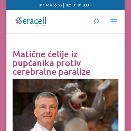
011 414 65 65
│
021 31 01 333
Matične ćelije iz
pupčanika protiv
cerebralne paralize