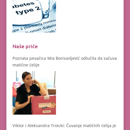
Naše priče
Poznata pevačica Mia Borisavljević odlučila da sačuva
matične ćelije
Viktor i Aleksandra Troicki: Čuvanje matičnih ćelija je