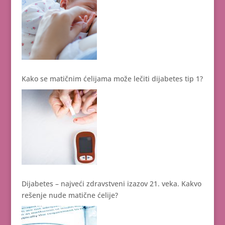
Kako se matičnim ćelijama može lečiti dijabetes tip 1?
Dijabetes – najveći zdravstveni izazov 21. veka. Kakvo
rešenje nude matične ćelije?