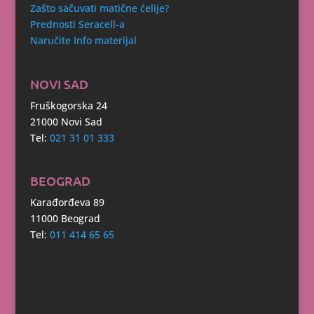
Zašto sačuvati matične ćelije?
Prednosti Seracell-a
Naručite Info materijal
NOVI SAD
Fruškogorska 24
21000 Novi Sad
Tel:
021 31 01 333
BEOGRAD
Karađorđeva 89
11000 Beograd
Tel:
011 414 65 65