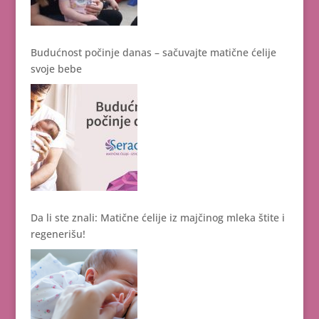
Budućnost počinje danas – sačuvajte matične ćelije
svoje bebe
Da li ste znali: Matične ćelije iz majčinog mleka štite i
regenerišu!