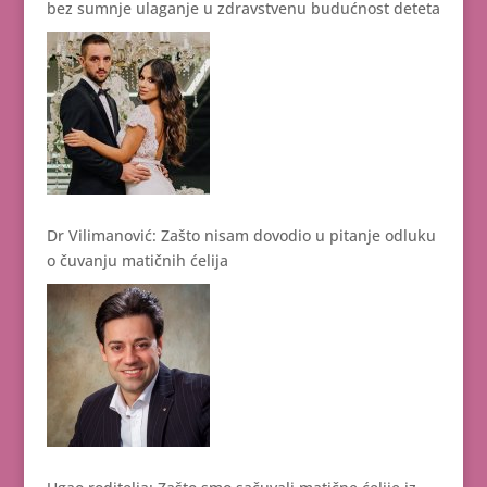
bez sumnje ulaganje u zdravstvenu budućnost deteta
Dr Vilimanović: Zašto nisam dovodio u pitanje odluku
o čuvanju matičnih ćelija