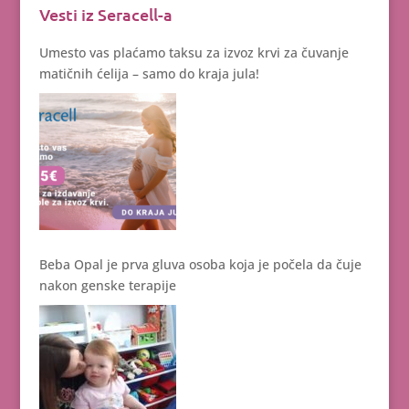
Vesti iz Seracell-a
Umesto vas plaćamo taksu za izvoz krvi za čuvanje
matičnih ćelija – samo do kraja jula!
Beba Opal je prva gluva osoba koja je počela da čuje
nakon genske terapije