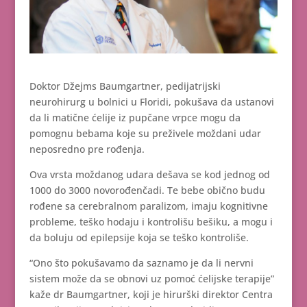
Doktor Džejms Baumgartner, pedijatrijski
neurohirurg u bolnici u Floridi, pokušava da ustanovi
da li matične ćelije iz pupčane vrpce mogu da
pomognu bebama koje su preživele moždani udar
neposredno pre rođenja.
Ova vrsta moždanog udara dešava se kod jednog od
1000 do 3000 novorođenčadi. Te bebe obično budu
rođene sa cerebralnom paralizom, imaju kognitivne
probleme, teško hodaju i kontrolišu bešiku, a mogu i
da boluju od epilepsije koja se teško kontroliše.
“Ono što pokušavamo da saznamo je da li nervni
sistem može da se obnovi uz pomoć ćelijske terapije”
kaže dr Baumgartner, koji je hirurški direktor Centra