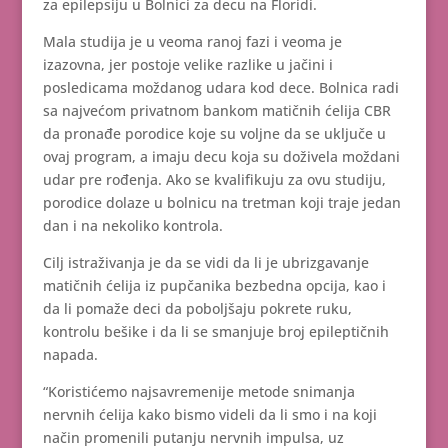
za epilepsiju u Bolnici za decu na Floridi.
Mala studija je u veoma ranoj fazi i veoma je
izazovna, jer postoje velike razlike u jačini i
posledicama moždanog udara kod dece. Bolnica radi
sa najvećom privatnom bankom matičnih ćelija CBR
da pronađe porodice koje su voljne da se uključe u
ovaj program, a imaju decu koja su doživela moždani
udar pre rođenja. Ako se kvalifikuju za ovu studiju,
porodice dolaze u bolnicu na tretman koji traje jedan
dan i na nekoliko kontrola.
Cilj istraživanja je da se vidi da li je ubrizgavanje
matičnih ćelija iz pupčanika bezbedna opcija, kao i
da li pomaže deci da poboljšaju pokrete ruku,
kontrolu bešike i da li se smanjuje broj epileptičnih
napada.
“Koristićemo najsavremenije metode snimanja
nervnih ćelija kako bismo videli da li smo i na koji
način promenili putanju nervnih impulsa, uz