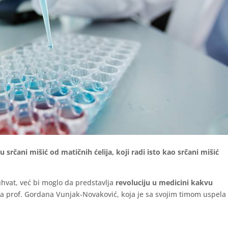
u srčani mišić od matičnih ćelija, koji radi isto kao srčani mišić
hvat, već bi moglo da predstavlja
revoluciju u medicini kakvu
nja prof. Gordana Vunjak-Novaković, koja je sa svojim timom uspela