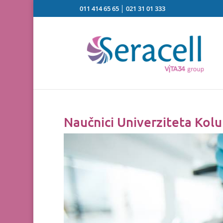
011 414 65 65
│
021 31 01 333
Naučnici Univerziteta Kolum