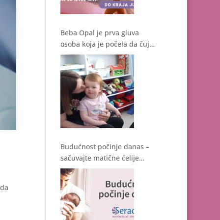
Beba Opal je prva gluva
osoba koja je počela da čuje
nakon genske terapije
Budućnost počinje danas –
sačuvajte matične ćelije
svoje bebe
 da