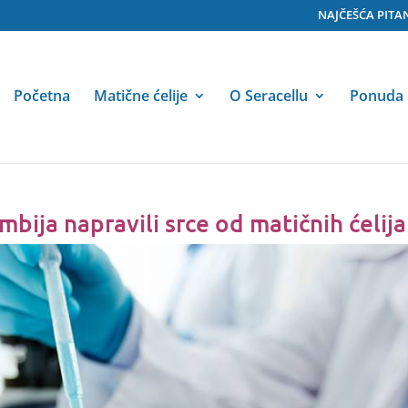
NAJČEŠĆA PITA
Početna
Matične ćelije
O Seracellu
Ponuda
bija napravili srce od matičnih ćelija