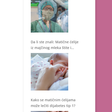
operacije fetusa
Da li ste znali: Matične ćelije
iz majčinog mleka štite i
regenerišu!
Kako se matičnim ćelijama
može lečiti dijabetes tip 1?