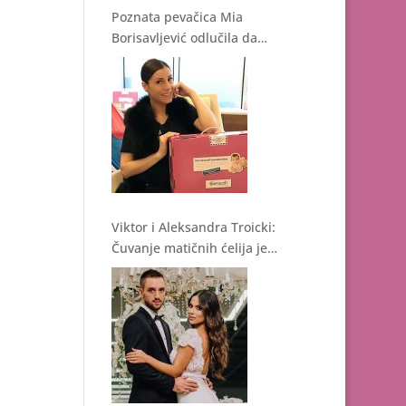
Poznata pevačica Mia
Borisavljević odlučila da
sačuva matične ćelije
Viktor i Aleksandra Troicki:
Čuvanje matičnih ćelija je
bez sumnje ulaganje u
zdravstvenu budućnost
deteta