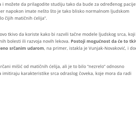
a i možete da prilagodite studiju tako da bude za određenog pacije
jer napokon imate nešto što je tako blisko normalnom ljudskom
 čijih matičnih ćelija”.
o tkivo da koriste kako bi razvili tačne modele ljudskog srca, koji
h bolesti ili razvoja novih lekova.
Postoji mogućnost da će to tki
tećeno srčanim udarom
, na primer, istakla je Vunjak-Novaković, i do
čani mišić od matičnih ćelija, ali je to bilo “nezrelo” odnosno
a imitiraju karakteristike srca odraslog čoveka, koje mora da radi