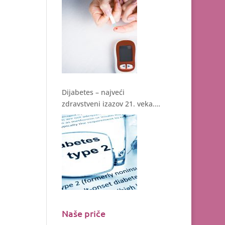
Dijabetes – najveći
zdravstveni izazov 21. veka.
Kakvo rešenje nude matične
ćelije?
Naše priče