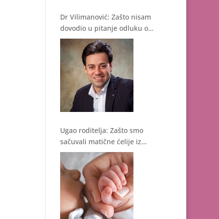
Dr Vilimanović: Zašto nisam
dovodio u pitanje odluku o
čuvanju matičnih ćelija
Ugao roditelja: Zašto smo
sačuvali matične ćelije iz
pupčanika?