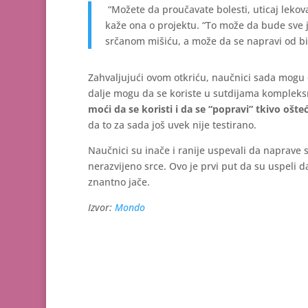
“Možete da proučavate bolesti, uticaj lekov
kaže ona o projektu. “To može da bude sve 
srčanom mišiću, a može da se napravi od bilo
Zahvaljujući ovom otkriću, naučnici sada mogu ov
dalje mogu da se koriste u sutdijama kompleksni
moći da se koristi i da se “popravi” tkivo oš
da to za sada još uvek nije testirano.
Naučnici su inače i ranije uspevali da naprave sr
nerazvijeno srce. Ovo je prvi put da su uspeli d
znantno jače.
Izvor:
Mondo