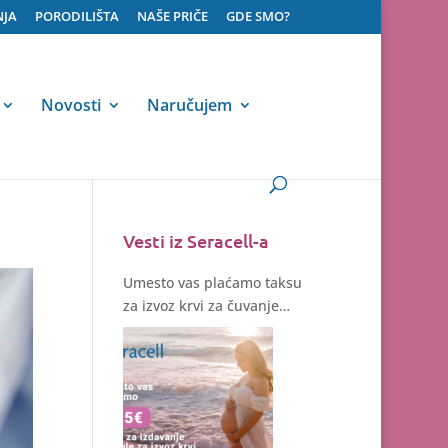
NJA
PORODILIŠTA
NAŠE PRIČE
GDE SMO?
Novosti
Naručujem
Vesti iz Seracell-a
Umesto vas plaćamo taksu
za izvoz krvi za čuvanje
matičnih ćelija – samo do
kraja jula!