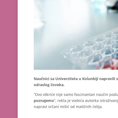
Naučnici sa Univerziteta u Kolunbiji napravili s
odraslog čoveka.
“Ovo otkriće nije samo fascinantan naučni podu
poznajemo
“, rekla je vodeća autorka istraživa
napravi srčani mišić od matičnih ćelija.