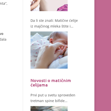
nta”,
Da li ste znali: Matične ćelije
iz majčinog mleka štite i
regenerišu!
vo
dala
Novosti o matičnim
ćelijama
Prvi put u svetu sproveden
tretman spine bifide
matičnim ćelijama tokom