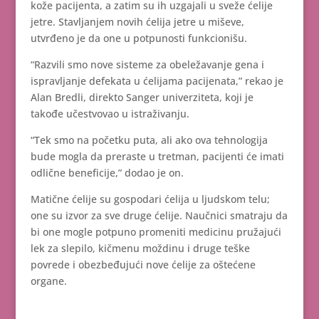
kože pacijenta, a zatim su ih uzgajali u sveže ćelije
jetre. Stavljanjem novih ćelija jetre u miševe,
utvrđeno je da one u potpunosti funkcionišu.
“Razvili smo nove sisteme za obeležavanje gena i
ispravljanje defekata u ćelijama pacijenata,” rekao je
Alan Bredli, direkto Sanger univerziteta, koji je
takođe učestvovao u istraživanju.
“Tek smo na početku puta, ali ako ova tehnologija
bude mogla da preraste u tretman, pacijenti će imati
odlične beneficije,” dodao je on.
Matične ćelije su gospodari ćelija u ljudskom telu;
one su izvor za sve druge ćelije. Naučnici smatraju da
bi one mogle potpuno promeniti medicinu pružajući
lek za slepilo, kičmenu moždinu i druge teške
povrede i obezbeđujući nove ćelije za oštećene
organe.