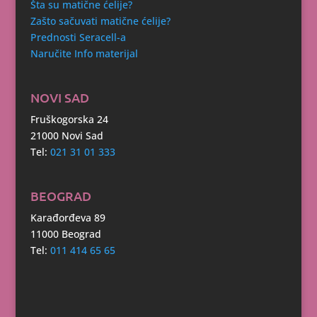
Šta su matične ćelije?
Zašto sačuvati matične ćelije?
Prednosti Seracell-a
Naručite Info materijal
NOVI SAD
Fruškogorska 24
21000 Novi Sad
Tel:
021 31 01 333
BEOGRAD
Karađorđeva 89
11000 Beograd
Tel:
011 414 65 65