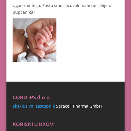
Ugao roditelja: Zašto smo sačuvali matične ćelije iz
pupčanika?
CORD iPS d.o.o.
ekskluzivni zastupnik
Seracell Pharma GmbH
KORISNI LINKOVI