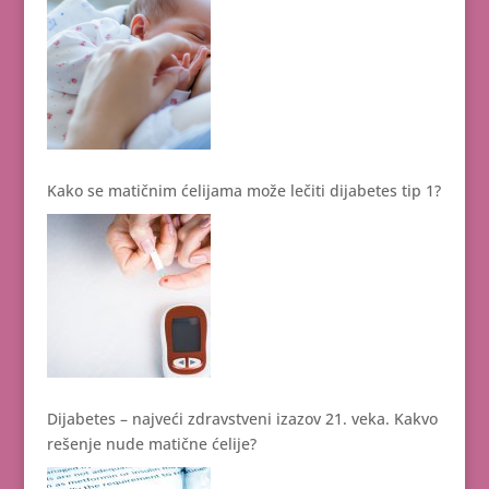
Kako se matičnim ćelijama može lečiti dijabetes tip 1?
Dijabetes – najveći zdravstveni izazov 21. veka. Kakvo
rešenje nude matične ćelije?