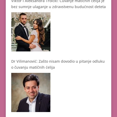
Viktor i Aleksandra Troicki: Čuvanje matičnih ćelija je
bez sumnje ulaganje u zdravstvenu budućnost deteta
Dr Vilimanović: Zašto nisam dovodio u pitanje odluku
o čuvanju matičnih ćelija