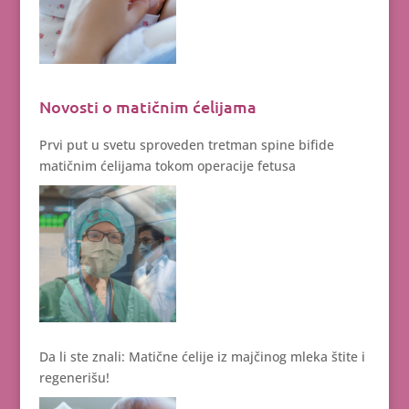
Novosti o matičnim ćelijama
Prvi put u svetu sproveden tretman spine bifide
matičnim ćelijama tokom operacije fetusa
Da li ste znali: Matične ćelije iz majčinog mleka štite i
regenerišu!