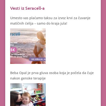
Vesti iz Seracell-a
Umesto vas plaćamo taksu za izvoz krvi za čuvanje
matičnih ćelija – samo do kraja jula!
Beba Opal je prva gluva osoba koja je počela da čuje
nakon genske terapije