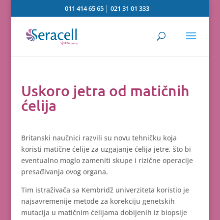
011 414 65 65
│
021 31 01 333
Uskoro jetra od matičnih
ćelija
Britanski naučnici razvili su novu tehničku koja
koristi matične ćelije za uzgajanje ćelija jetre, što bi
eventualno moglo zameniti skupe i rizične operacije
presađivanja ovog organa.
Tim istraživača sa Kembridž univerziteta koristio je
najsavremenije metode za korekciju genetskih
mutacija u matičnim ćelijama dobijenih iz biopsije