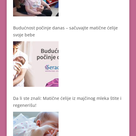
Budućnost počinje danas – sačuvajte matične ćelije
svoje bebe
Da li ste znali: Matične ćelije iz majčinog mleka štite i
regenerišu!