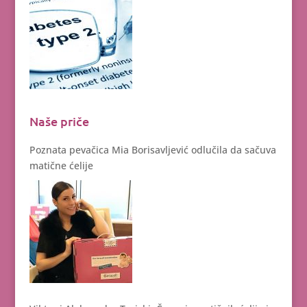
Naše priče
Poznata pevačica Mia Borisavljević odlučila da sačuva
matične ćelije