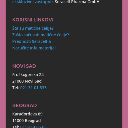
ekskluzivni zastupnik
Seracell Pharma GmbH
KORISNI LINKOVI
Šta su matične ćelije?
Zašto sačuvati matične ćelije?
Prednosti Seracell-a
Naručite Info materijal
NOVI SAD
Fruškogorska 24
21000 Novi Sad
Tel:
021 31 01 333
BEOGRAD
Karađorđeva 89
11000 Beograd
Tel:
011 414 65 65