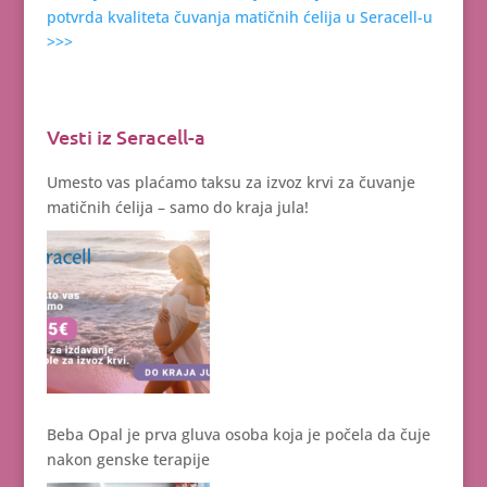
potvrda kvaliteta čuvanja matičnih ćelija u Seracell-u
>>>
Vesti iz Seracell-a
Umesto vas plaćamo taksu za izvoz krvi za čuvanje
matičnih ćelija – samo do kraja jula!
Beba Opal je prva gluva osoba koja je počela da čuje
nakon genske terapije