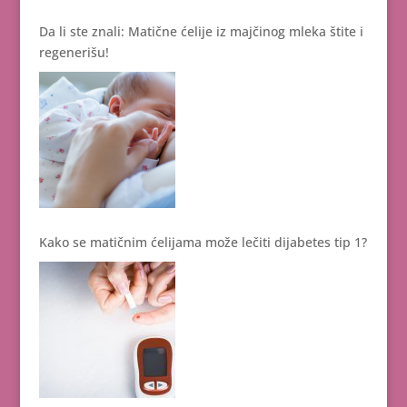
Da li ste znali: Matične ćelije iz majčinog mleka štite i
regenerišu!
Kako se matičnim ćelijama može lečiti dijabetes tip 1?