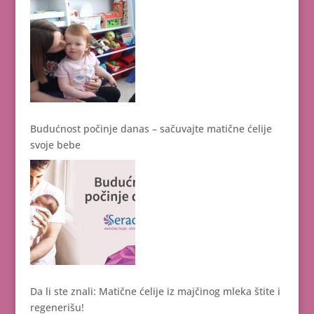
Budućnost počinje danas – sačuvajte matične ćelije
svoje bebe
Da li ste znali: Matične ćelije iz majčinog mleka štite i
regenerišu!