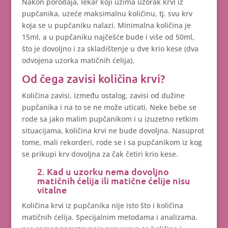
Nakon porođaja, lekar koji uzima uzorak krvi iz
pupčanika, uzeće maksimalnu količinu, tj. svu krv
koja se u pupčaniku nalazi. Minimalna količina je
15ml, a u pupčaniku najčešće bude i više od 50ml,
što je dovoljno i za skladištenje u dve krio kese (dva
odvojena uzorka matičnih ćelija).
Od čega zavisi količina krvi?
Količina zavisi, između ostalog, zavisi od dužine
pupčanika i na to se ne može uticati. Neke bebe se
rode sa jako malim pupčanikom i u izuzetno retkim
situacijama, količina krvi ne bude dovoljna. Nasuprot
tome, mali rekorderi, rode se i sa pupčanikom iz kog
se prikupi krv dovoljna za čak četiri krio kese.
2. Kad u uzorku nema dovoljno
matičnih ćelija ili matične ćelije nisu
vitalne
Količina krvi iz pupčanika nije isto što i količina
matičnih ćelija. Specijalnim metodama i analizama,