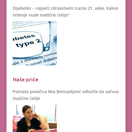
Dijabetes – najveći zdravstveni izazov 21. veka. Kakvo
rešenje nude matične ćelije?
Naše priče
Poznata pevačica Mia Borisavljević odlučila da sačuva
matične ćelije