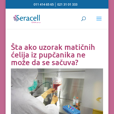
011 414 65 65
│
021 31 01 333
Šta ako uzorak matičnih
ćelija iz pupčanika ne
može da se sačuva?