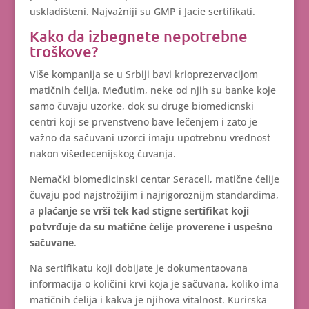
uskladišteni. Najvažniji su GMP i Jacie sertifikati.
Kako da izbegnete nepotrebne
troškove?
Više kompanija se u Srbiji bavi krioprezervacijom
matičnih ćelija. Međutim, neke od njih su banke koje
samo čuvaju uzorke, dok su druge biomedicnski
centri koji se prvenstveno bave lečenjem i zato je
važno da sačuvani uzorci imaju upotrebnu vrednost
nakon višedecenijskog čuvanja.
Nemački biomedicinski centar Seracell, matične ćelije
čuvaju pod najstrožijim i najrigoroznijm standardima,
a
plaćanje se vrši tek kad stigne sertifikat koji
potvrđuje da su matične ćelije proverene i uspešno
sačuvane
.
Na sertifikatu koji dobijate je dokumentaovana
informacija o količini krvi koja je sačuvana, koliko ima
matičnih ćelija i kakva je njihova vitalnost. Kurirska