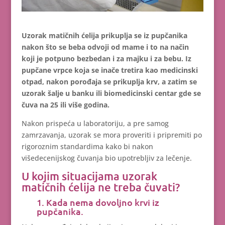
Uzorak matičnih ćelija prikuplja se iz pupčanika
nakon što se beba odvoji od mame i to na način
koji je potpuno bezbedan i za majku i za bebu. Iz
pupčane vrpce koja se inače tretira kao medicinski
otpad, nakon porođaja se prikuplja krv, a zatim se
uzorak šalje u banku ili biomedicinski centar gde se
čuva na 25 ili više godina.
Nakon prispeća u laboratoriju, a pre samog
zamrzavanja, uzorak se mora proveriti i pripremiti po
rigoroznim standardima kako bi nakon
višedecenijskog čuvanja bio upotrebljiv za lečenje.
U kojim situacijama uzorak
matičnih ćelija ne treba čuvati?
1. Kada nema dovoljno krvi iz
pupčanika.