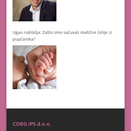
Ugao roditelja: Zašto smo sačuvali matične ćelije iz
pupčanika?
CORD iPS d.o.o.