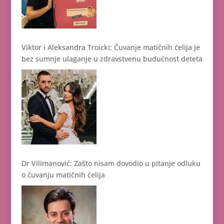
Viktor i Aleksandra Troicki: Čuvanje matičnih ćelija je
bez sumnje ulaganje u zdravstvenu budućnost deteta
Dr Vilimanović: Zašto nisam dovodio u pitanje odluku
o čuvanju matičnih ćelija