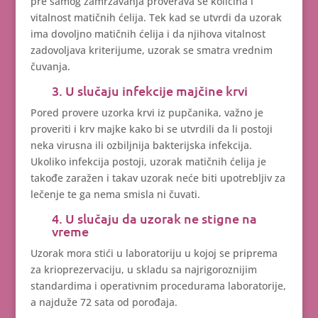
pre samog zamrzavanja proverava se količina i
vitalnost matičnih ćelija. Tek kad se utvrdi da uzorak
ima dovoljno matičnih ćelija i da njihova vitalnost
zadovoljava kriterijume, uzorak se smatra vrednim
čuvanja.
3. U slučaju infekcije majčine krvi
Pored provere uzorka krvi iz pupčanika, važno je
proveriti i krv majke kako bi se utvrdili da li postoji
neka virusna ili ozbiljnija bakterijska infekcija.
Ukoliko infekcija postoji, uzorak matičnih ćelija je
takođe zaražen i takav uzorak neće biti upotrebljiv za
lečenje te ga nema smisla ni čuvati.
4. U slučaju da uzorak ne stigne na
vreme
Uzorak mora stići u laboratoriju u kojoj se priprema
za krioprezervaciju, u skladu sa najrigoroznijim
standardima i operativnim procedurama laboratorije,
a najduže 72 sata od porođaja.