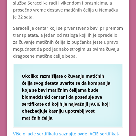
služba Seracell-a radi i vikendom i praznicima, a
prosečno vreme dostave matičnih ćelija u Nemačku
je 32 sata.
Seracell je centar koji se prvenstveno bavi pripremom
transplatata, a jedan od razloga koji ih je opredelio i
za čuvanje matičnih ćelija iz pupčanka jeste upravo
mogućnost da pod jednako strogim uslovima čuvaju
dragocene matične ćelije beba.
Ukoliko razmišljate o čuvanju matičnih
ćelija svog deteta uverite se da kompanija
koja se bavi matičnim ćelijama bude
biomedcisnki centar i da poseduje sve
sertifikate od kojih je najvažniji JACIE koji
obezbedjuje kasniju upotrebljivost
matičnih ćelija.
Više o Jacie sertifikatu saznajte ovde JACIE sertifikat-