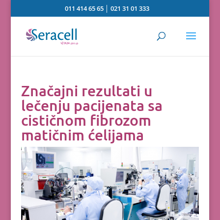
011 414 65 65
│
021 31 01 333
Značajni rezultati u
lečenju pacijenata sa
cističnom fibrozom
matičnim ćelijama