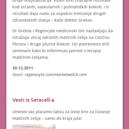
broja hospitalizacija. Videli smo značajne rezultate
kod srčanih, vaskularnih i pulmoloških bolesti, i ti
rezultati daju nadu za uspešno tretiranje drugih
zdravstvenih stanja – kaže doktor Grekos.
Dr Grekos i Regencyte medicinski tim nastavljaju da
istražuju uticaj odraslih matičnih ćelija na cističnu
fibrozu i druge plućne bolesti. On povremeno drži
seminare kako bi informisao javnost o terapiji
matičnim ćelijama.
20.12.2011.
Izvori: regenocyte.com/marketwatch.com
Vesti iz Seracell-a
Umesto vas plaćamo taksu za izvoz krvi za čuvanje
matičnih ćelija – samo do kraja jula!