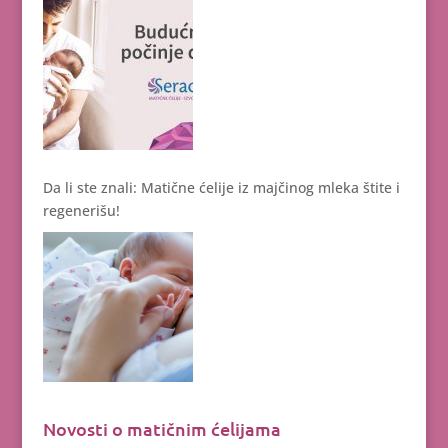
Da li ste znali: Matične ćelije iz majčinog mleka štite i
regenerišu!
Novosti o matičnim ćelijama