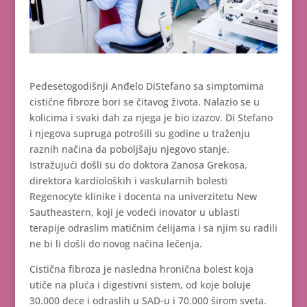
Pedesetogodišnji Anđelo DiStefano sa simptomima
cistične fibroze bori se čitavog života. Nalazio se u
kolicima i svaki dah za njega je bio izazov. Di Stefano
i njegova supruga potrošili su godine u traženju
raznih načina da poboljšaju njegovo stanje.
Istražujući došli su do doktora Zanosa Grekosa,
direktora kardioloških i vaskularnih bolesti
Regenocyte klinike i docenta na univerzitetu New
Sautheastern, koji je vodeći inovator u ublasti
terapije odraslim matičnim ćelijama i sa njim su radili
ne bi li došli do novog načina lečenja.
Cistična fibroza je nasledna hronična bolest koja
utiče na pluća i digestivni sistem, od koje boluje
30.000 dece i odraslih u SAD-u i 70.000 širom sveta.