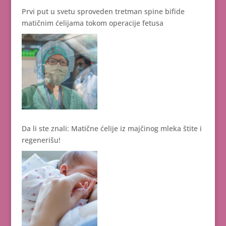
Prvi put u svetu sproveden tretman spine bifide
matičnim ćelijama tokom operacije fetusa
Da li ste znali: Matične ćelije iz majčinog mleka štite i
regenerišu!