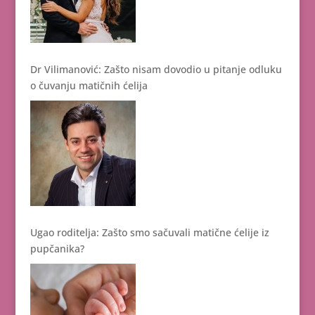
Dr Vilimanović: Zašto nisam dovodio u pitanje odluku
o čuvanju matičnih ćelija
Ugao roditelja: Zašto smo sačuvali matične ćelije iz
pupčanika?