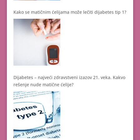
Kako se matičnim ćelijama može lečiti dijabetes tip 1?
Dijabetes – najveći zdravstveni izazov 21. veka. Kakvo
rešenje nude matične ćelije?