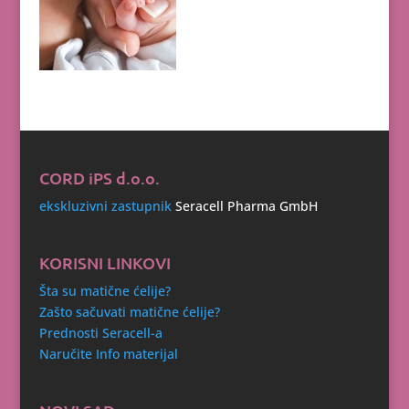
CORD iPS d.o.o.
ekskluzivni zastupnik
Seracell Pharma GmbH
KORISNI LINKOVI
Šta su matične ćelije?
Zašto sačuvati matične ćelije?
Prednosti Seracell-a
Naručite Info materijal