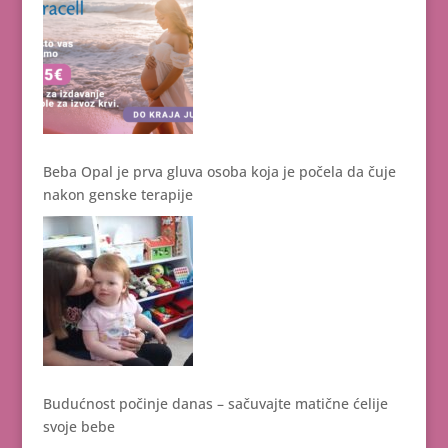
Beba Opal je prva gluva osoba koja je počela da čuje
nakon genske terapije
Budućnost počinje danas – sačuvajte matične ćelije
svoje bebe