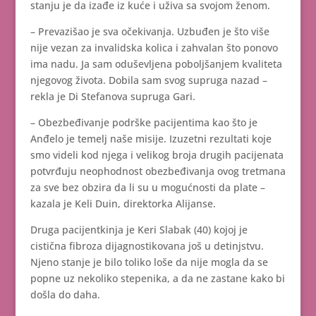
stanju je da izađe iz kuće i uživa sa svojom ženom.
– Prevazišao je sva očekivanja. Uzbuđen je što više
nije vezan za invalidska kolica i zahvalan što ponovo
ima nadu. Ja sam oduševljena poboljšanjem kvaliteta
njegovog života. Dobila sam svog supruga nazad –
rekla je Di Stefanova supruga Gari.
– Obezbeđivanje podrške pacijentima kao što je
Anđelo je temelj naše misije. Izuzetni rezultati koje
smo videli kod njega i velikog broja drugih pacijenata
potvrđuju neophodnost obezbeđivanja ovog tretmana
za sve bez obzira da li su u mogućnosti da plate –
kazala je Keli Duin, direktorka Alijanse.
Druga pacijentkinja je Keri Slabak (40) kojoj je
cistična fibroza dijagnostikovana još u detinjstvu.
Njeno stanje je bilo toliko loše da nije mogla da se
popne uz nekoliko stepenika, a da ne zastane kako bi
došla do daha.