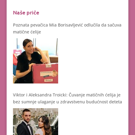
Naše priče
Poznata pevačica Mia Borisavljević odlučila da sačuva
matične ćelije
Viktor i Aleksandra Troicki: Čuvanje matičnih ćelija je
bez sumnje ulaganje u zdravstvenu budućnost deteta