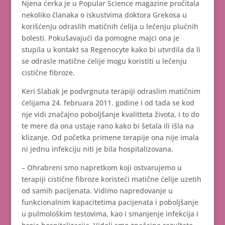
Njena ćerka je u Popular Science magazine pročitala
nekoliko članaka o iskustvima doktora Grekosa u
korišćenju odraslih matičnih ćelija u lečenju plućnih
bolesti. Pokušavajući da pomogne majci ona je
stupila u kontakt sa Regenocyte kako bi utvrdila da li
se odrasle matične ćelije mogu koristiti u lečenju
cistične fibroze.
Keri Slabak je podvrgnuta terapiji odraslim matičnim
ćelijama 24. februara 2011. godine i od tada se kod
nje vidi značajno poboljšanje kvalitteta života, i to do
te mere da ona ustaje rano kako bi šetala ili išla na
klizanje. Od početka primene terapije ona nije imala
ni jednu infekciju niti je bila hospitalizovana.
– Ohrabreni smo napretkom koji ostvarujemo u
terapiji cistične fibroze koristeći matične ćelije uzetih
od samih pacijenata. Vidimo napredovanje u
funkcionalnim kapacitetima pacijenata i poboljšanje
u pulmološkim testovima, kao i smanjenje infekcija i