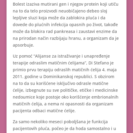
Bolest izaziva mutirani gen i njegov protein koji utiču
na to da telo proizvodi neuobičajeno debeo sloj
lepljive sluzi koja može da zablokira pluća i da
dovede do plućnih infekcija opasnih po život, takođe
može da blokira rad pankreasa i zaustavi enzime da
na prirodan način razbijaju hranu, a organizam da je
apsorbuje.
Uz pomoć “Alijanse za istraživanje i unapređenje
terapije odraslim matičnim ćelijama”, Di Stefano je
primio prvu terapiju odraslih matičnih ćelija 4. maja
2011. godine u Dominikanskoj republici. S obzirom
na to da su korišćene isključivo odrasle matične
ćelije, izbegnute su sve političke, etičke i medicinske
nedoumice koje postoje oko korišćenje embrionalnih
matičnih ćelija, a nema ni opasnosti da organizam
pacijenta odbaci matične ćelije.
Za samo nekoliko meseci poboljšana je funkcija
pacijentovih pluća, počeo je da hoda samostalno i u