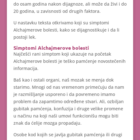
do osam godina nakon dijagnoze, ali može da živi i do
20 godina, u zavisnosti od drugih faktora.
U nastavku teksta otkrivamo koji su simptomi
Alchajmerove bolesti, kako se dijagnostikuje i da li
postoji lek.
Simptomi Alchajmerove bolesti
Najčešći rani simptom koji ukazuje na početak
Alchajmerove bolesti je teško pamćenje novostečenih
informacija.
Baš kao i ostali organi, naš mozak se menja dok
starimo. Mnogi od nas vremenom primećuju da nam
je razmišljanje usporeno i da povremeno imamo
problem da zapamtimo određene stvari. Ali, ozbiljan
gubitak pamćenja, konfuzija i druge velike promene
u načinu na koji naši umovi funkcionišu mogu biti
znak da ćelije mozga propadaju.
Osobe kod kojih se javlja gubitak pamćenja ili drugi