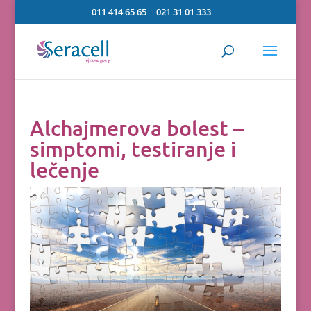
011 414 65 65
│
021 31 01 333
Alchajmerova bolest –
simptomi, testiranje i
lečenje