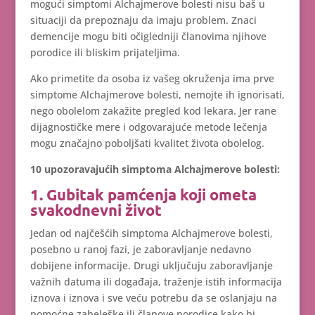
mogući simptomi Alchajmerove bolesti nisu baš u
situaciji da prepoznaju da imaju problem. Znaci
demencije mogu biti očigledniji članovima njihove
porodice ili bliskim prijateljima.
Ako primetite da osoba iz vašeg okruženja ima prve
simptome Alchajmerove bolesti, nemojte ih ignorisati,
nego obolelom zakažite pregled kod lekara. Jer rane
dijagnostičke mere i odgovarajuće metode lečenja
mogu značajno poboljšati kvalitet života obolelog.
10 upozoravajućih simptoma Alchajmerove bolesti:
1. Gubitak pamćenja koji ometa
svakodnevni život
Jedan od najčešćih simptoma Alchajmerove bolesti,
posebno u ranoj fazi, je zaboravljanje nedavno
dobijene informacije. Drugi uključuju zaboravljanje
važnih datuma ili događaja, traženje istih informacija
iznova i iznova i sve veću potrebu da se oslanjaju na
pomoćne zabeleške ili članove porodice kako bi