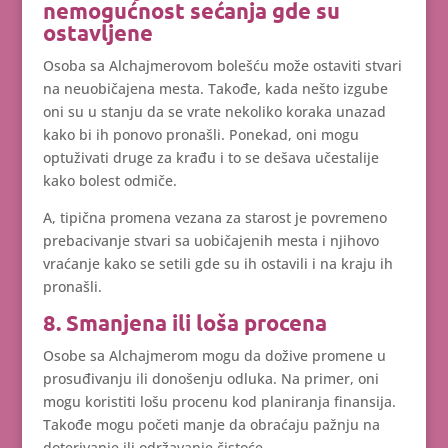
nemogućnost sećanja gde su
ostavljene
Osoba sa Alchajmerovom bolešću može ostaviti stvari
na neuobičajena mesta. Takođe, kada nešto izgube
oni su u stanju da se vrate nekoliko koraka unazad
kako bi ih ponovo pronašli. Ponekad, oni mogu
optuživati druge za krađu i to se dešava učestalije
kako bolest odmiče.
A, tipična promena vezana za starost je povremeno
prebacivanje stvari sa uobičajenih mesta i njihovo
vraćanje kako se setili gde su ih ostavili i na kraju ih
pronašli.
8. Smanjena ili loša procena
Osobe sa Alchajmerom mogu da dožive promene u
prosuđivanju ili donošenju odluka. Na primer, oni
mogu koristiti lošu procenu kod planiranja finansija.
Takođe mogu početi manje da obraćaju pažnju na
doterivanje ili održavanje čistoće.