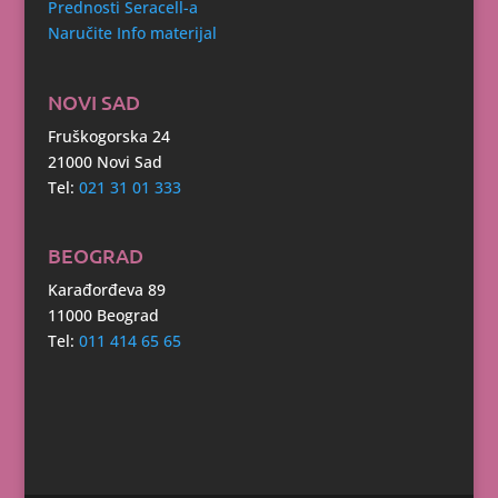
Prednosti Seracell-a
Naručite Info materijal
NOVI SAD
Fruškogorska 24
21000 Novi Sad
Tel:
021 31 01 333
BEOGRAD
Karađorđeva 89
11000 Beograd
Tel:
011 414 65 65