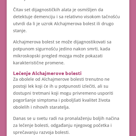
Čitav set dijagnostičkih alata je osmišljen da
detektuje demenciju i sa relativno visokom tačnošću
utvrdi da li je uzrok Alchajmerova bolest ili drugo
stanje.
Alchajmerova bolest se može dijagnostikovati sa
potpunom sigurnošću jedino nakon smrti, kada
mikroskopski pregled mozga može pokazati
karakteristične promene.
Lečenje Alchajmerove bolesti
Za obolele od Alchajmerove bolesti trenutno ne
postoji lek koji će ih u potpunosti izlečiti, ali su
dostupni tretmani koji mogu privremeno usporiti
pogoršanje simptoma i poboljšati kvalitet života
obolelih i nihovih staratelja.
Danas se u svetu radi na pronalaženju boljih načina
za lečenje bolesti, odgađanju njegovog početka i
sprečavanju razvoja bolesti.