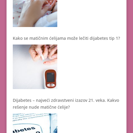
Kako se matičnim ćelijama može lečiti dijabetes tip 1?
Dijabetes – najveći zdravstveni izazov 21. veka. Kakvo
rešenje nude matične ćelije?