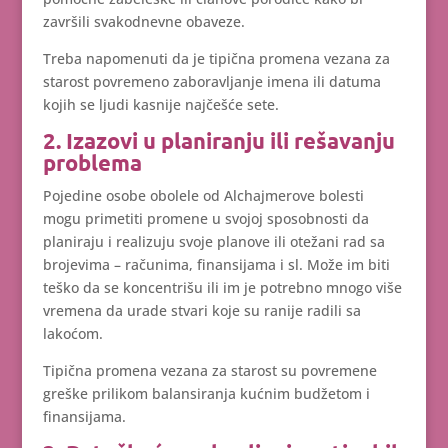
završili svakodnevne obaveze.
Treba napomenuti da je tipična promena vezana za
starost povremeno zaboravljanje imena ili datuma
kojih se ljudi kasnije najčešće sete.
2. Izazovi u planiranju ili rešavanju
problema
Pojedine osobe obolele od Alchajmerove bolesti
mogu primetiti promene u svojoj sposobnosti da
planiraju i realizuju svoje planove ili otežani rad sa
brojevima – računima, finansijama i sl. Može im biti
teško da se koncentrišu ili im je potrebno mnogo više
vremena da urade stvari koje su ranije radili sa
lakoćom.
Tipična promena vezana za starost su povremene
greške prilikom balansiranja kućnim budžetom i
finansijama.