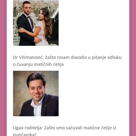
Dr Vilimanović: Zašto nisam dovodio u pitanje odluku
o čuvanju matičnih ćelija
Ugao roditelja: Zašto smo sačuvali matične ćelije iz
pupčanika?