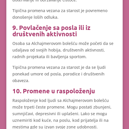
Tipična promena vezana za starost je povremeno
donošenje loših odluka.
9. Povlačenje sa posla ili iz
društvenih aktivnosti
Osoba sa Alchajmerovom bolešću može početi da se
udaljava od svojih hobija, društvenih aktivnosti,
radnih projekata ili bavljenja sportom.
Tipična promena vezana za starost je da se ljudi
ponekad umore od posla, porodice i društvenih
obaveza.
10. Promene u raspoloženju
Raspoloženje kod ljudi sa Alchajmerovom bolešću
može trpeti česte promene. Mogu postati zbunjeni,
sumnjičavi, depresivni ili uplašeni. Lako se mogu
uznemiriti kod kuće, na poslu, kod prijatelja ili na
mestima gde su izvan svoje zone udobnosti.