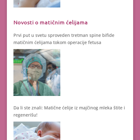
Novosti o matičnim ćelijama
Prvi put u svetu sproveden tretman spine bifide
matičnim ćelijama tokom operacije fetusa
Da li ste znali: Matične ćelije iz majčinog mleka štite i
regenerišu!