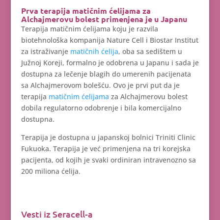
Prva terapija matičnim ćelijama za
Alchajmerovu bolest primenjena je u Japanu
Terapija matičnim ćelijama koju je razvila
biotehnološka kompanija Nature Cell i Biostar Institut
za istraživanje
matičnih ćelija
, oba sa sedištem u
Južnoj Koreji, formalno je odobrena u Japanu i sada je
dostupna za lečenje blagih do umerenih pacijenata
sa Alchajmerovom bolešću. Ovo je prvi put da je
terapija
matičnim ćelijama
za Alchajmerovu bolest
dobila regulatorno odobrenje i bila komercijalno
dostupna.
Terapija je dostupna u japanskoj bolnici Triniti Clinic
Fukuoka. Terapija je već primenjena na tri korejska
pacijenta, od kojih je svaki ordiniran intravenozno sa
200 miliona ćelija.
Vesti iz Seracell-a