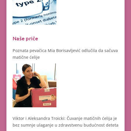
Naše priče
Poznata pevačica Mia Borisavljević odlučila da sačuva
matične ćelije
Viktor i Aleksandra Troicki: Čuvanje matičnih ćelija je
bez sumnje ulaganje u zdravstvenu budućnost deteta