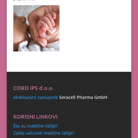
CORD iPS d.o.o.
ekskluzivni zastupnik
Seracell Pharma GmbH
KORISNI LINKOVI
Šta su matične ćelije?
Zašto sačuvati matične ćelije?