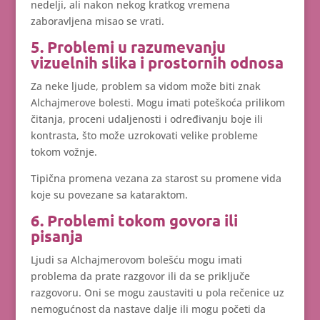
nedelji, ali nakon nekog kratkog vremena
zaboravljena misao se vrati.
5. Problemi u razumevanju
vizuelnih slika i prostornih odnosa
Za neke ljude, problem sa vidom može biti znak
Alchajmerove bolesti. Mogu imati poteškoća prilikom
čitanja, proceni udaljenosti i određivanju boje ili
kontrasta, što može uzrokovati velike probleme
tokom vožnje.
Tipična promena vezana za starost su promene vida
koje su povezane sa kataraktom.
6. Problemi tokom govora ili
pisanja
Ljudi sa Alchajmerovom bolešću mogu imati
problema da prate razgovor ili da se priključe
razgovoru. Oni se mogu zaustaviti u pola rečenice uz
nemogućnost da nastave dalje ili mogu početi da