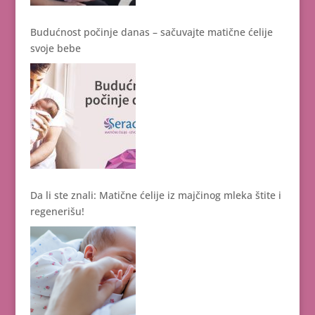
Budućnost počinje danas – sačuvajte matične ćelije
svoje bebe
Da li ste znali: Matične ćelije iz majčinog mleka štite i
regenerišu!