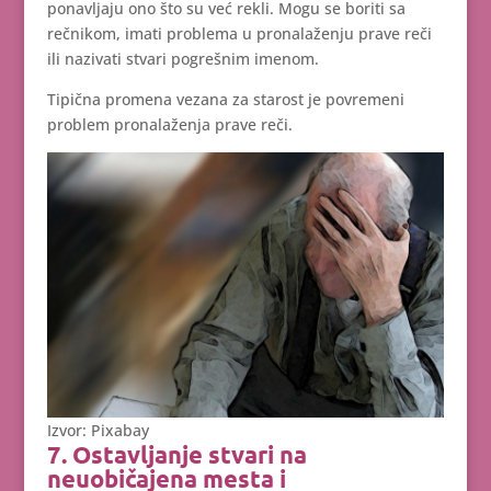
ponavljaju ono što su već rekli. Mogu se boriti sa
rečnikom, imati problema u pronalaženju prave reči
ili nazivati stvari pogrešnim imenom.
Tipična promena vezana za starost je povremeni
problem pronalaženja prave reči.
Izvor: Pixabay
7. Ostavljanje stvari na
neuobičajena mesta i