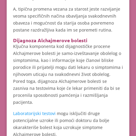
A, tipična promena vezana za starost jeste razvijanje
veoma specifičnih načina obavljanja svakodnevnih
obaveza i mogućnost da starija osoba povremeno
postane razdražljiva kada im se poremeti rutina.
Dijagnoza Alchajmerove bolesti
Ključna komponenta kod dijagnostičke procene
Alchajmerove bolesti je samo-izveštavanje obolelog o
simptomima, kao i informacije koje članovi bliske
porodice ili prijatelji mogu dati lekaru o simptomima i
njihovom uticaju na svakodnevni život obolelog.
Pored toga, dijagnoza Alchajmerove bolesti se
zasniva na testovima koje će lekar primeniti da bi se
procenila sposobnosti pamćenja i razmišljanja
pacijenta.
Laboratorijski testovi
mogu isključiti druge
potencijalne uzroke ili pomoći doktoru da bolje
okarakteriše bolest koja uzrokuje simptome
Alchajmerove bolesti.