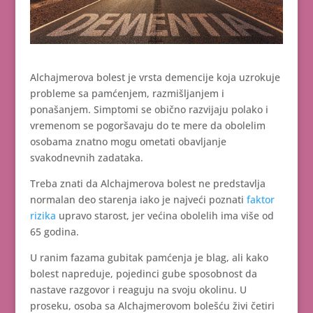
Alchajmerova bolest je vrsta demencije koja uzrokuje
probleme sa pamćenjem, razmišljanjem i
ponašanjem. Simptomi se obično razvijaju polako i
vremenom se pogoršavaju do te mere da obolelim
osobama znatno mogu ometati obavljanje
svakodnevnih zadataka.
Treba znati da Alchajmerova bolest ne predstavlja
normalan deo starenja iako je najveći poznati
faktor
rizika
upravo starost, jer većina obolelih ima više od
65 godina.
U ranim fazama gubitak pamćenja je blag, ali kako
bolest napreduje, pojedinci gube sposobnost da
nastave razgovor i reaguju na svoju okolinu. U
proseku, osoba sa Alchajmerovom bolešću živi četiri