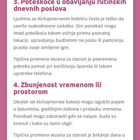
3. Poteškoće u obavljanju rutinskih
dnevnih poslova
Ljudima sa Alchajmerovom bolešću često je teško da
završe svakodnevne zadatke. Oni ponekad mogu
imati poteškoća tokom vožnje prema poznatoj
lokaciji, upravljanju budžetom na poslu ili pamćenju
pravila svoje omiljene igre.
Tipična promena vezana za starost je povremena
potreba pomoć pri korišćenju šporeta ili tokom
upotrebe telefona.
4. Zbunjenost vremenom ili
prostorom
Oboleli od Alchajmerove bolesti mogu izgubiti pojam
o datumima, godišnjim dobima i prolasku vremena.
Ponekad mogu zaboraviti gde se nalaze, kuda su
krenuli i kako su tamo stigli.
Tipična promena vezana za starost je brkanje dana u