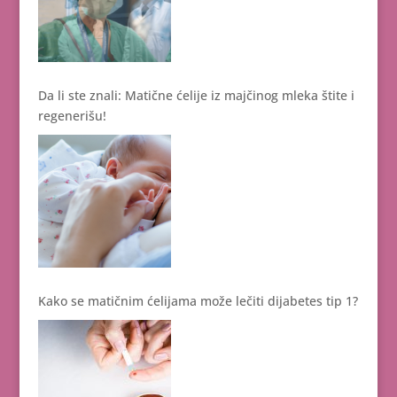
Da li ste znali: Matične ćelije iz majčinog mleka štite i
regenerišu!
Kako se matičnim ćelijama može lečiti dijabetes tip 1?