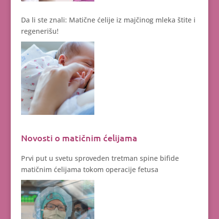
Da li ste znali: Matične ćelije iz majčinog mleka štite i
regenerišu!
Novosti o matičnim ćelijama
Prvi put u svetu sproveden tretman spine bifide
matičnim ćelijama tokom operacije fetusa