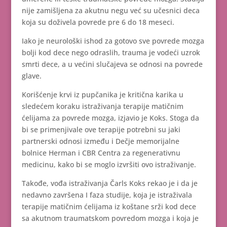
nije zamišljena za akutnu negu već su učesnici deca
koja su doživela povrede pre 6 do 18 meseci.
Iako je neurološki ishod za gotovo sve povrede mozga
bolji kod dece nego odraslih, trauma je vodeći uzrok
smrti dece, a u većini slučajeva se odnosi na povrede
glave.
Korišćenje krvi iz pupčanika je kritična karika u
sledećem koraku istraživanja terapije matičnim
ćelijama za povrede mozga, izjavio je Koks. Stoga da
bi se primenjivale ove terapije potrebni su jaki
partnerski odnosi između i Dečje memorijalne
bolnice Herman i CBR Centra za regenerativnu
medicinu, kako bi se moglo izvršiti ovo istraživanje.
Takođe, vođa istraživanja Čarls Koks rekao je i da je
nedavno završena I faza studije, koja je istraživala
terapije matičnim ćelijama iz koštane srži kod dece
sa akutnom traumatskom povredom mozga i koja je