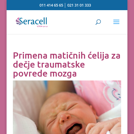
011 414 65 65
│
021 31 01 333
Primena matičnih ćelija za
dečje traumatske
povrede mozga