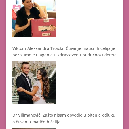
Viktor i Aleksandra Troicki: Čuvanje matičnih ćelija je
bez sumnje ulaganje u zdravstvenu budućnost deteta
Dr Vilimanović: Zašto nisam dovodio u pitanje odluku
o čuvanju matičnih ćelija