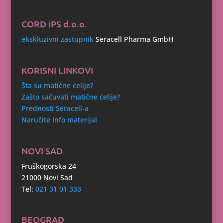
CORD iPS d.o.o.
ekskluzivni zastupnik
Seracell Pharma GmbH
KORISNI LINKOVI
Šta su matične ćelije?
Zašto sačuvati matične ćelije?
Prednosti Seracell-a
Naručite Info materijal
NOVI SAD
Fruškogorska 24
21000 Novi Sad
Tel:
021 31 01 333
BEOGRAD