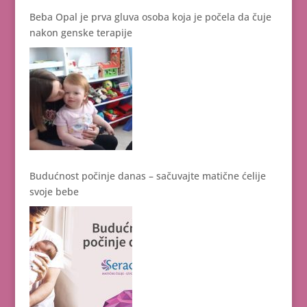
Beba Opal je prva gluva osoba koja je počela da čuje
nakon genske terapije
Budućnost počinje danas – sačuvajte matične ćelije
svoje bebe