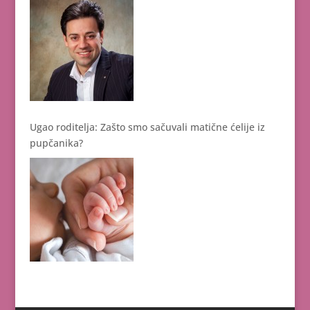
Ugao roditelja: Zašto smo sačuvali matične ćelije iz
pupčanika?