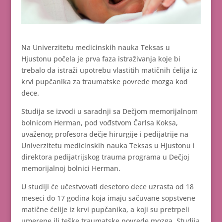
Na Univerzitetu medicinskih nauka Teksas u
Hjustonu počela je prva faza istraživanja koje bi
trebalo da istraži upotrebu vlastitih matičnih ćelija iz
krvi pupčanika za traumatske povrede mozga kod
dece.
Studija se izvodi u saradnji sa Dečjom memorijalnom
bolnicom Herman, pod vođstvom Čarlsa Koksa,
uvaženog profesora dečje hirurgije i pedijatrije na
Univerzitetu medicinskih nauka Teksas u Hjustonu i
direktora pedijatrijskog trauma programa u Dečjoj
memorijalnoj bolnici Herman.
U studiji će učestvovati desetoro dece uzrasta od 18
meseci do 17 godina koja imaju sačuvane sopstvene
matične ćelije iz krvi pupčanika, a koji su pretrpeli
umerene ili teške traumatske povrede mozga. Studija