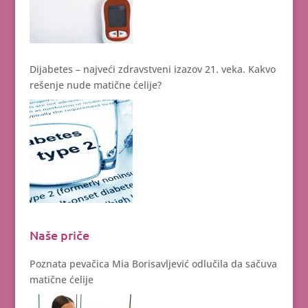
Dijabetes – najveći zdravstveni izazov 21. veka. Kakvo
rešenje nude matične ćelije?
Naše priče
Poznata pevačica Mia Borisavljević odlučila da sačuva
matične ćelije