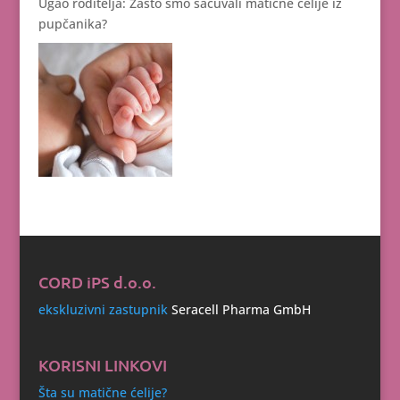
Ugao roditelja: Zašto smo sačuvali matične ćelije iz
pupčanika?
CORD iPS d.o.o.
ekskluzivni zastupnik
Seracell Pharma GmbH
KORISNI LINKOVI
Šta su matične ćelije?