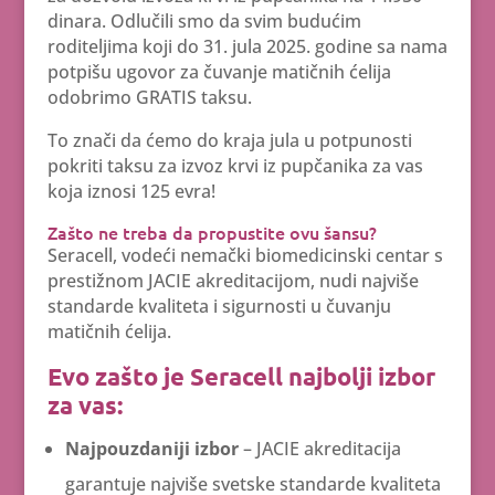
dinara. Odlučili smo da svim budućim
roditeljima koji do 31. jula 2025. godine sa nama
potpišu ugovor za čuvanje matičnih ćelija
odobrimo GRATIS taksu.
To znači da ćemo do kraja jula u potpunosti
pokriti taksu za izvoz krvi iz pupčanika za vas
koja iznosi 125 evra!
Zašto ne treba da propustite ovu šansu?
Seracell, vodeći nemački biomedicinski centar s
prestižnom JACIE akreditacijom, nudi najviše
standarde kvaliteta i sigurnosti u čuvanju
matičnih ćelija.
Evo zašto je Seracell najbolji izbor
za vas:
Najpouzdaniji izbor
– JACIE akreditacija
garantuje najviše svetske standarde kvaliteta