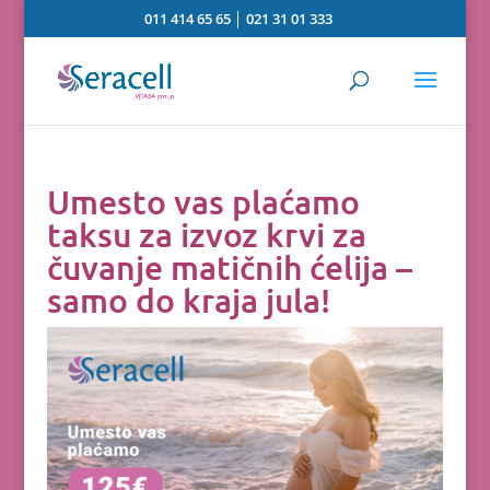
011 414 65 65
│
021 31 01 333
Umesto vas plaćamo
taksu za izvoz krvi za
čuvanje matičnih ćelija –
samo do kraja jula!