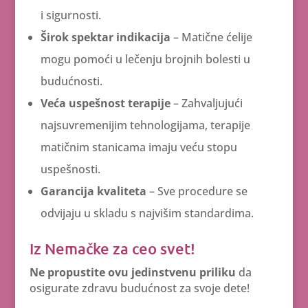
i sigurnosti.
Širok spektar indikacija
– Matične ćelije
mogu pomoći u lečenju brojnih bolesti u
budućnosti.
Veća uspešnost terapije
– Zahvaljujući
najsuvremenijim tehnologijama, terapije
matičnim stanicama imaju veću stopu
uspešnosti.
Garancija kvaliteta
– Sve procedure se
odvijaju u skladu s najvišim standardima.
Iz Nemačke za ceo svet!
Ne propustite ovu jedinstvenu priliku
da
osigurate zdravu budućnost za svoje dete!