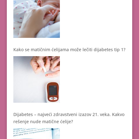
Kako se matičnim ćelijama može lečiti dijabetes tip 1?
Dijabetes – najveći zdravstveni izazov 21. veka. Kakvo
rešenje nude matične ćelije?