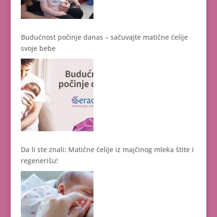
Budućnost počinje danas – sačuvajte matične ćelije
svoje bebe
Da li ste znali: Matične ćelije iz majčinog mleka štite i
regenerišu!