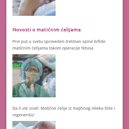
Novosti o matičnim ćelijama
Prvi put u svetu sproveden tretman spine bifide
matičnim ćelijama tokom operacije fetusa
Da li ste znali: Matične ćelije iz majčinog mleka štite i
regenerišu!