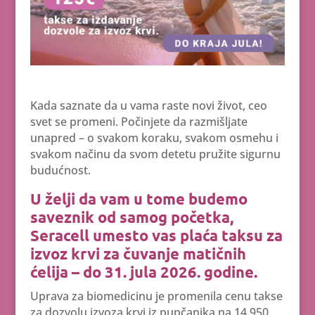
Kada saznate da u vama raste novi život, ceo
svet se promeni. Počinjete da razmišljate
unapred – o svakom koraku, svakom osmehu i
svakom načinu da svom detetu pružite sigurnu
budućnost.
U želji da vam u tome budemo
saveznik od samog početka,
Seracell umesto vas plaća taksu za
izvoz krvi za čuvanje matičnih
ćelija – do 31. jula 2026. godine.
Uprava za biomedicinu je promenila cenu takse
za dozvolu izvoza krvi iz pupčanika na 14.950