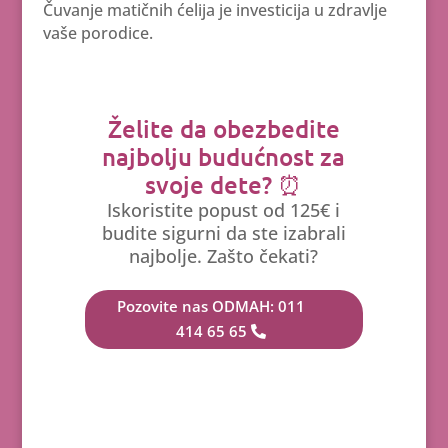
Čuvanje matičnih ćelija je investicija u zdravlje
vaše porodice.
Želite da obezbedite
najbolju budućnost za
svoje dete? ⏰
Iskoristite popust od 125€ i
budite sigurni da ste izabrali
najbolje. Zašto čekati?
Pozovite nas ODMAH: 011
414 65 65