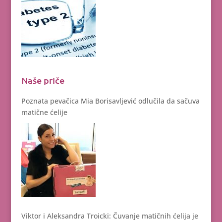
Naše priče
Poznata pevačica Mia Borisavljević odlučila da sačuva
matične ćelije
Viktor i Aleksandra Troicki: Čuvanje matičnih ćelija je