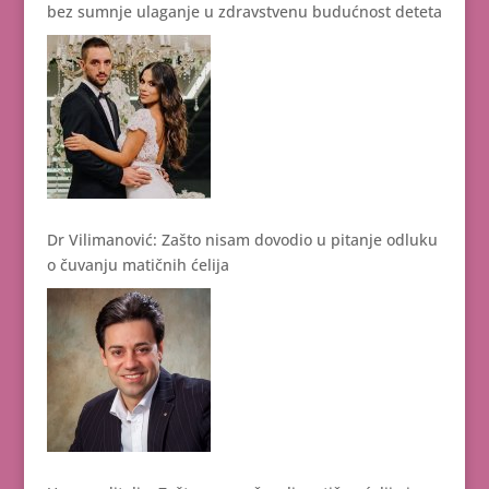
bez sumnje ulaganje u zdravstvenu budućnost deteta
Dr Vilimanović: Zašto nisam dovodio u pitanje odluku
o čuvanju matičnih ćelija