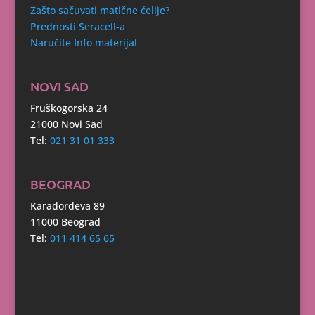
Zašto sačuvati matične ćelije?
Prednosti Seracell-a
Naručite Info materijal
NOVI SAD
Fruškogorska 24
21000 Novi Sad
Tel:
021 31 01 333
BEOGRAD
Karađorđeva 89
11000 Beograd
Tel:
011 414 65 65