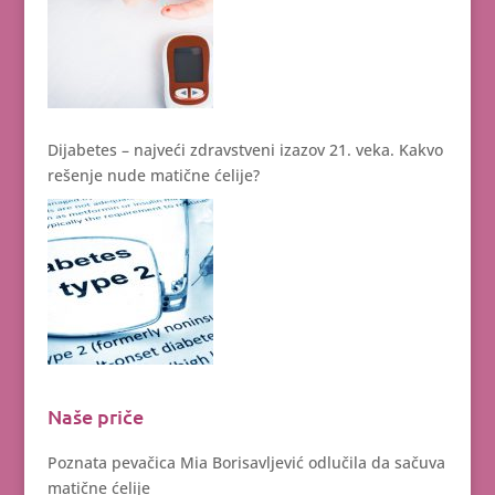
Dijabetes – najveći zdravstveni izazov 21. veka. Kakvo
rešenje nude matične ćelije?
Naše priče
Poznata pevačica Mia Borisavljević odlučila da sačuva
matične ćelije