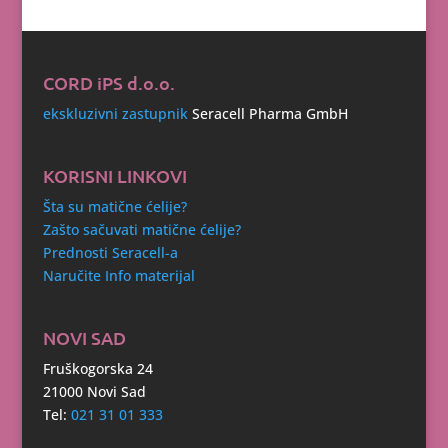
CORD iPS d.o.o.
ekskluzivni zastupnik
Seracell Pharma GmbH
KORISNI LINKOVI
Šta su matične ćelije?
Zašto sačuvati matične ćelije?
Prednosti Seracell-a
Naručite Info materijal
NOVI SAD
Fruškogorska 24
21000 Novi Sad
Tel:
021 31 01 333