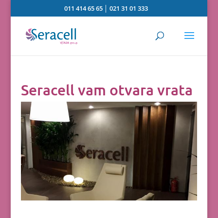
011 414 65 65
│
021 31 01 333
Seracell vam otvara vrata