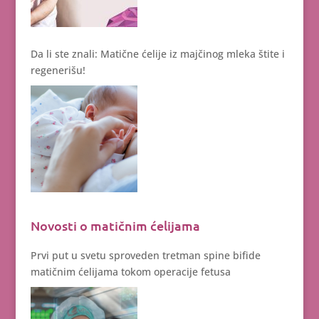
Da li ste znali: Matične ćelije iz majčinog mleka štite i
regenerišu!
Novosti o matičnim ćelijama
Prvi put u svetu sproveden tretman spine bifide
matičnim ćelijama tokom operacije fetusa