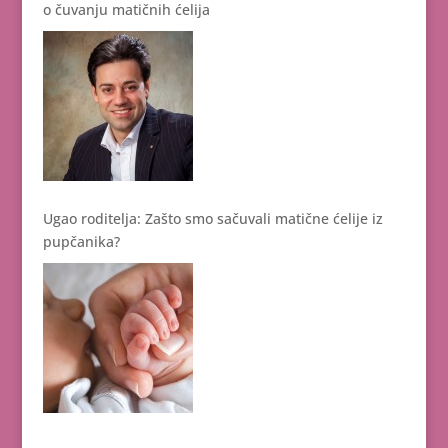
o čuvanju matičnih ćelija
Ugao roditelja: Zašto smo sačuvali matične ćelije iz
pupčanika?