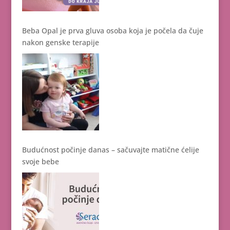
Beba Opal je prva gluva osoba koja je počela da čuje
nakon genske terapije
Budućnost počinje danas – sačuvajte matične ćelije
svoje bebe