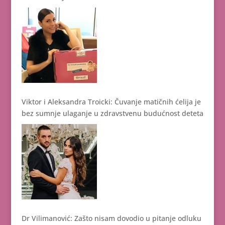
Viktor i Aleksandra Troicki: Čuvanje matičnih ćelija je
bez sumnje ulaganje u zdravstvenu budućnost deteta
Dr Vilimanović: Zašto nisam dovodio u pitanje odluku