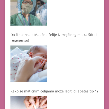
Da li ste znali: Matične ćelije iz majčinog mleka štite i
regenerišu!
Kako se matičnim ćelijama može lečiti dijabetes tip 1?