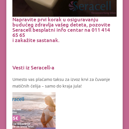
Napravite prvi korak u osiguravanju
budućeg zdravlja vašeg deteta, pozovite
Seracell besplatni info centar na 011 414
65 65
i zakažite sastanak.
Vesti iz Seracell-a
Umesto vas plaćamo taksu za izvoz krvi za čuvanje
matičnih ćelija – samo do kraja jula!