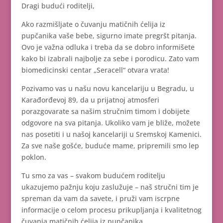
Dragi budući roditelji,
Ako razmišljate o čuvanju matičnih ćelija iz
pupčanika vaše bebe, sigurno imate pregršt pitanja.
Ovo je važna odluka i treba da se dobro informišete
kako bi izabrali najbolje za sebe i porodicu. Zato vam
biomedicinski centar „Seracell“ otvara vrata!
Pozivamo vas u našu novu kancelariju u Begradu, u
Karađorđevoj 89, da u prijatnoj atmosferi
porazgovarate sa našim stručnim timom i dobijete
odgovore na sva pitanja. Ukoliko vam je bliže, možete
nas posetiti i u našoj kancelariji u Sremskoj Kamenici.
Za sve naše gošće, buduće mame, pripremili smo lep
poklon.
Tu smo za vas – svakom budućem roditelju
ukazujemo pažnju koju zaslužuje – naš stručni tim je
spreman da vam da savete, i pruži vam iscrpne
informacije o celom procesu prikupljanja i kvalitetnog
čuvanja matičnih ćelija iz pupčanika.